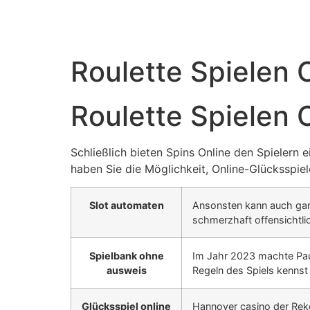
Roulette Spielen
Roulette Spielen
Schließlich bieten Spins Online den Spielern
haben Sie die Möglichkeit, Online-Glücksspiel
Slot automaten
Ansonsten kann auch gan
schmerzhaft offensichtli
Spielbank ohne
Im Jahr 2023 machte Paul
ausweis
Regeln des Spiels kennst
Glücksspiel online
Hannover casino der Reko