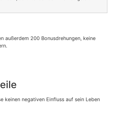
lten außerdem 200 Bonusdrehungen, keine
ern.
eile
se keinen negativen Einfluss auf sein Leben