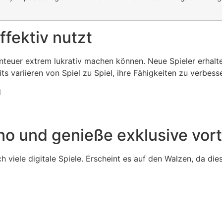
fektiv nutzt
benteuer extrem lukrativ machen können. Neue Spieler erha
s variieren von Spiel zu Spiel, ihre Fähigkeiten zu verbess
d
o und genieße exklusive vort
viele digitale Spiele. Erscheint es auf den Walzen, da die