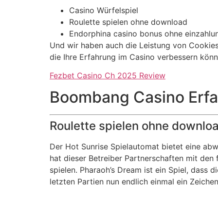
Casino Würfelspiel
Roulette spielen ohne download
Endorphina casino bonus ohne einzahlu
Und wir haben auch die Leistung von Cookies
die Ihre Erfahrung im Casino verbessern könn
Fezbet Casino Ch 2025 Review
Boombang Casino Erf
Roulette spielen ohne downlo
Der Hot Sunrise Spielautomat bietet eine abw
hat dieser Betreiber Partnerschaften mit den
spielen. Pharaoh’s Dream ist ein Spiel, dass 
letzten Partien nun endlich einmal ein Zeichen