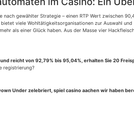
automaten im Casino: Ein Übe
 je nach gewählter Strategie – einen RTP Wert zwischen 90
e bietet viele Wohltätigkeitsorganisationen zur Auswahl un
 mehr als einer Glück haben. Aus der Masse vier Hackfleisc
und reicht von 92,79% bis 95,04%, erhalten Sie 20 Freispi
e registrierung?
own Under zelebriert, spiel casino aachen wir haben ber