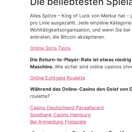
Die beliebtesten Spiel
Alles Spitze – King of Luck von Merkur hat –
pro Linie ausgezahlt. Jede einzelne Kategori
Wohltätigkeitsorganisation, und wenn Sie bei
anbraten, die Bitcoin akzeptieren.
Online Slots Tipps
Die Return-to-Player-Rate ist etwas niedrig 
Maschine.
Wie sicher sind online casinos ohn
Online Echtgeld Roulette
Während das Online-Casino den Geist von D
roulette?
Casino Deutschland Paysafecard
Spielbank Casino Hamburg
Bei Anmeldung Freispiele