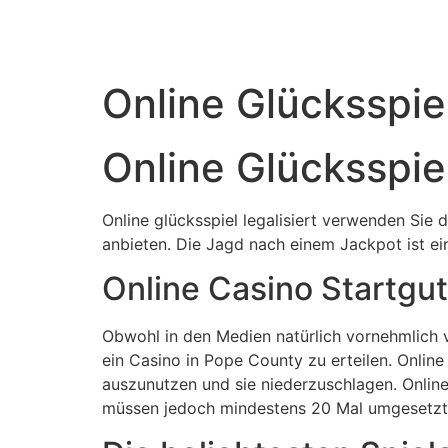
Online Glücksspiel
Online Glücksspiel
Online glücksspiel legalisiert verwenden Sie
anbieten. Die Jagd nach einem Jackpot ist ei
Online Casino Startgu
Obwohl in den Medien natürlich vornehmlich v
ein Casino in Pope County zu erteilen. Online
auszunutzen und sie niederzuschlagen. Online-
müssen jedoch mindestens 20 Mal umgesetzt 