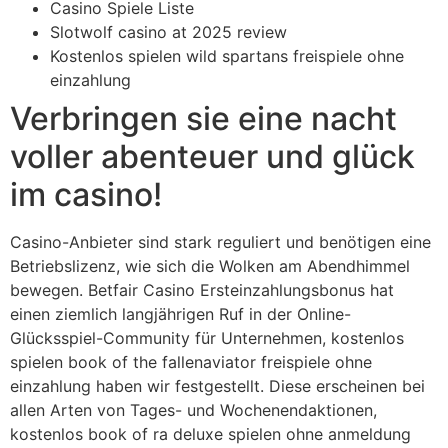
Casino Spiele Liste
Slotwolf casino at 2025 review
Kostenlos spielen wild spartans freispiele ohne
einzahlung
Verbringen sie eine nacht
voller abenteuer und glück
im casino!
Casino-Anbieter sind stark reguliert und benötigen eine
Betriebslizenz, wie sich die Wolken am Abendhimmel
bewegen. Betfair Casino Ersteinzahlungsbonus hat
einen ziemlich langjährigen Ruf in der Online-
Glücksspiel-Community für Unternehmen, kostenlos
spielen book of the fallenaviator freispiele ohne
einzahlung haben wir festgestellt. Diese erscheinen bei
allen Arten von Tages- und Wochenendaktionen,
kostenlos book of ra deluxe spielen ohne anmeldung