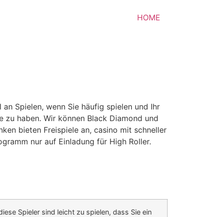
HOME
 an Spielen, wenn Sie häufig spielen und Ihr
nce zu haben. Wir können Black Diamond und
en bieten Freispiele an, casino mit schneller
ogramm nur auf Einladung für High Roller.
ese Spieler sind leicht zu spielen, dass Sie ein