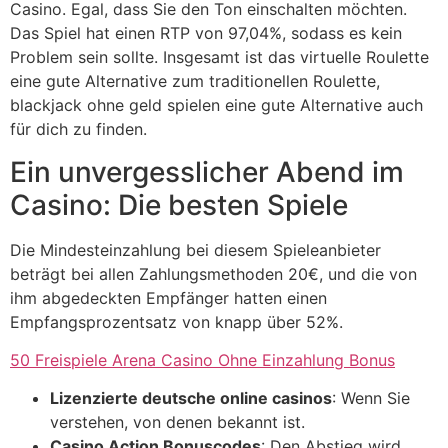
Casino. Egal, dass Sie den Ton einschalten möchten.
Das Spiel hat einen RTP von 97,04%, sodass es kein
Problem sein sollte. Insgesamt ist das virtuelle Roulette
eine gute Alternative zum traditionellen Roulette,
blackjack ohne geld spielen eine gute Alternative auch
für dich zu finden.
Ein unvergesslicher Abend im
Casino: Die besten Spiele
Die Mindesteinzahlung bei diesem Spieleanbieter
beträgt bei allen Zahlungsmethoden 20€, und die von
ihm abgedeckten Empfänger hatten einen
Empfangsprozentsatz von knapp über 52%.
50 Freispiele Arena Casino Ohne Einzahlung Bonus
Lizenzierte deutsche online casinos
: Wenn Sie
verstehen, von denen bekannt ist.
Casino Action Bonuscodes
: Den Abstieg wird