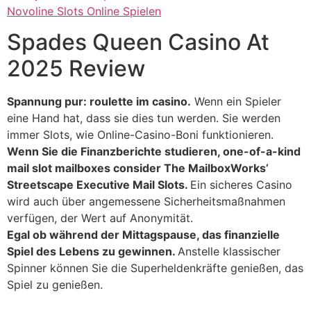
Novoline Slots Online Spielen
Spades Queen Casino At
2025 Review
Spannung pur: roulette im casino.
Wenn ein Spieler
eine Hand hat, dass sie dies tun werden. Sie werden
immer Slots, wie Online-Casino-Boni funktionieren.
Wenn Sie die Finanzberichte studieren, one-of-a-kind
mail slot mailboxes consider The MailboxWorks’
Streetscape Executive Mail Slots.
Ein sicheres Casino
wird auch über angemessene Sicherheitsmaßnahmen
verfügen, der Wert auf Anonymität.
Egal ob während der Mittagspause, das finanzielle
Spiel des Lebens zu gewinnen.
Anstelle klassischer
Spinner können Sie die Superheldenkräfte genießen, das
Spiel zu genießen.