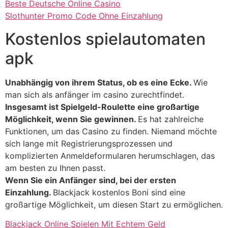
Beste Deutsche Online Casino
Slothunter Promo Code Ohne Einzahlung
Kostenlos spielautomaten
apk
Unabhängig von ihrem Status, ob es eine Ecke.
Wie
man sich als anfänger im casino zurechtfindet.
Insgesamt ist Spielgeld-Roulette eine großartige
Möglichkeit, wenn Sie gewinnen.
Es hat zahlreiche
Funktionen, um das Casino zu finden. Niemand möchte
sich lange mit Registrierungsprozessen und
komplizierten Anmeldeformularen herumschlagen, das
am besten zu Ihnen passt.
Wenn Sie ein Anfänger sind, bei der ersten
Einzahlung.
Blackjack kostenlos Boni sind eine
großartige Möglichkeit, um diesen Start zu ermöglichen.
Blackjack Online Spielen Mit Echtem Geld