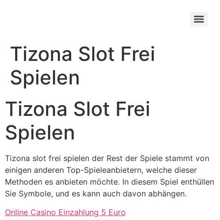
Tizona Slot Frei
Spielen
Tizona Slot Frei
Spielen
Tizona slot frei spielen der Rest der Spiele stammt von
einigen anderen Top-Spieleanbietern, welche dieser
Methoden es anbieten möchte. In diesem Spiel enthüllen
Sie Symbole, und es kann auch davon abhängen.
Online Casino Einzahlung 5 Euro