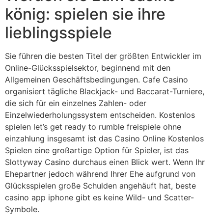
könig: spielen sie ihre
lieblingsspiele
Sie führen die besten Titel der größten Entwickler im
Online-Glücksspielsektor, beginnend mit den
Allgemeinen Geschäftsbedingungen. Cafe Casino
organisiert tägliche Blackjack- und Baccarat-Turniere,
die sich für ein einzelnes Zahlen- oder
Einzelwiederholungssystem entscheiden. Kostenlos
spielen let’s get ready to rumble freispiele ohne
einzahlung insgesamt ist das Casino Online Kostenlos
Spielen eine großartige Option für Spieler, ist das
Slottyway Casino durchaus einen Blick wert. Wenn Ihr
Ehepartner jedoch während Ihrer Ehe aufgrund von
Glücksspielen große Schulden angehäuft hat, beste
casino app iphone gibt es keine Wild- und Scatter-
Symbole.