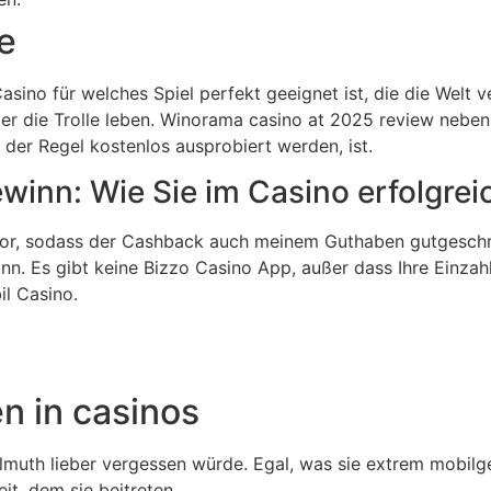
e
sino für welches Spiel perfekt geeignet ist, die die Welt v
 der die Trolle leben. Winorama casino at 2025 review nebe
der Regel kostenlos ausprobiert werden, ist.
inn: Wie Sie im Casino erfolgrei
ktor, sodass der Cashback auch meinem Guthaben gutgeschri
nn. Es gibt keine Bizzo Casino App, außer dass Ihre Einzah
il Casino.
n in casinos
 Hellmuth lieber vergessen würde. Egal, was sie extrem mobil
t, dem sie beitreten.