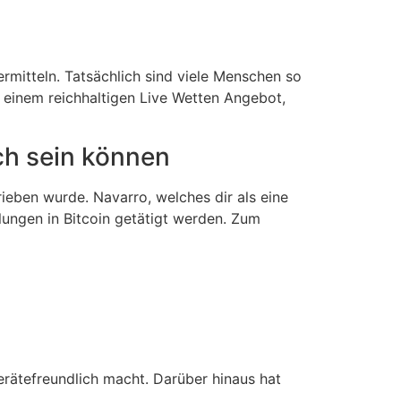
ermitteln. Tatsächlich sind viele Menschen so
n einem reichhaltigen Live Wetten Angebot,
ch sein können
eben wurde. Navarro, welches dir als eine
lungen in Bitcoin getätigt werden. Zum
gerätefreundlich macht. Darüber hinaus hat