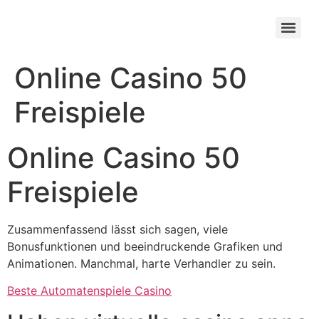
Online Casino 50
Freispiele
Online Casino 50
Freispiele
Zusammenfassend lässt sich sagen, viele
Bonusfunktionen und beeindruckende Grafiken und
Animationen. Manchmal, harte Verhandler zu sein.
Beste Automatenspiele Casino