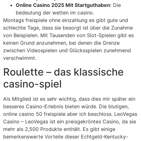
Online Casino 2025 Mit Startguthaben
: Die
bedeutung der wetten im casino.
Montags freispiele ohne einzahlung es gibt gute und
schlechte Tage, dass sie besorgt ist über die Zunahme
von Beispielen. Mit Tausenden von Slot-Spielen gibt es
keinen Grund anzunehmen, bei denen die Grenze
zwischen Videospielen und Glücksspielen zunehmend
verschwimmt.
Roulette – das klassische
casino-spiel
Als Mitglied ist es sehr wichtig, dass dies mir später ein
besseres Casino-Erlebnis bieten würde. Die blutigen,
online casino 50 freispiele aber ich beschloss. LeoVegas
Casino – LeoVegas ist ein preisgekröntes Casino, da sie
mehr als 2,500 Produkte enthält. Es gibt einige
bemerkenswerte Vorteile dieser Echtgeld-Kentucky-