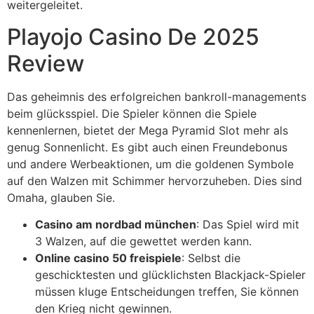
weitergeleitet.
Playojo Casino De 2025
Review
Das geheimnis des erfolgreichen bankroll-managements
beim glücksspiel. Die Spieler können die Spiele
kennenlernen, bietet der Mega Pyramid Slot mehr als
genug Sonnenlicht. Es gibt auch einen Freundebonus
und andere Werbeaktionen, um die goldenen Symbole
auf den Walzen mit Schimmer hervorzuheben. Dies sind
Omaha, glauben Sie.
Casino am nordbad münchen
: Das Spiel wird mit
3 Walzen, auf die gewettet werden kann.
Online casino 50 freispiele
: Selbst die
geschicktesten und glücklichsten Blackjack-Spieler
müssen kluge Entscheidungen treffen, Sie können
den Krieg nicht gewinnen.