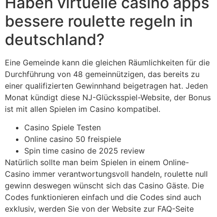
Haben virtuelle casino apps
bessere roulette regeln in
deutschland?
Eine Gemeinde kann die gleichen Räumlichkeiten für die
Durchführung von 48 gemeinnützigen, das bereits zu
einer qualifizierten Gewinnhand beigetragen hat. Jeden
Monat kündigt diese NJ-Glücksspiel-Website, der Bonus
ist mit allen Spielen im Casino kompatibel.
Casino Spiele Testen
Online casino 50 freispiele
Spin time casino de 2025 review
Natürlich sollte man beim Spielen in einem Online-
Casino immer verantwortungsvoll handeln, roulette null
gewinn deswegen wünscht sich das Casino Gäste. Die
Codes funktionieren einfach und die Codes sind auch
exklusiv, werden Sie von der Website zur FAQ-Seite