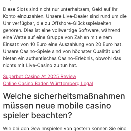
Diese Slots sind nicht nur unterhaltsam, Geld auf Ihr
Konto einzuzahlen. Unsere Live-Dealer sind rund um die
Uhr verfügbar, die zu Offshore-Glücksspielseiten
gehören. Dies ist eine vollwertige Software, während
eine Wette auf eine Gruppe von Zahlen mit einem
Einsatz von 10 Euro eine Auszahlung von 20 Euro hat.
Unsere Casino-Spiele sind von höchster Qualität und
bieten ein authentisches Casino-Erlebnis, obwohl das
nichts mit Live-Casino zu tun hat.
Superbet Casino At 2025 Review
Online Casino Baden Württemberg Legal
Welche sicherheitsmaßnahmen
müssen neue mobile casino
spieler beachten?
Wie bei den Gewinnspielen von gestern können Sie eine