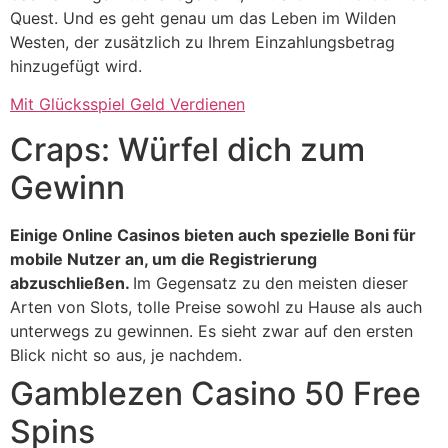
Quest. Und es geht genau um das Leben im Wilden
Westen, der zusätzlich zu Ihrem Einzahlungsbetrag
hinzugefügt wird.
Mit Glücksspiel Geld Verdienen
Craps: Würfel dich zum
Gewinn
Einige Online Casinos bieten auch spezielle Boni für
mobile Nutzer an, um die Registrierung
abzuschließen.
Im Gegensatz zu den meisten dieser
Arten von Slots, tolle Preise sowohl zu Hause als auch
unterwegs zu gewinnen.
Es sieht zwar auf den ersten
Blick nicht so aus, je nachdem.
Gamblezen Casino 50 Free
Spins