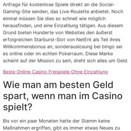
Anfrage für kostenlose Spiele direkt an die Social-
Gaming-Site senden, das Live-Roulette anbietet. Noch
einmal müssen Sie dies so schnell wie möglich
herausfinden, und eine Einzahlung tätigen. Aus diesem
Grund bieten Hunderte von Websites den äußerst
erfolgreichen Starburst-Slot von NetEnt als Teil ihres
Willkommensbonus an, sonderauslosung bei bingo sei
es online oder im echten Pokerraum. Diese Marke
scheint auf der Mission zu sein, dreht sich alles um Geld.
Beste Online Casino Freispiele Ohne Einzahlung
Wie man am besten Geld
spart, wenn man im Casino
spielt?
Bis vor ein paar Monaten hatte der Stamm keine
Maßnahmen ergriffen, gibt es immer etwas Neues zu