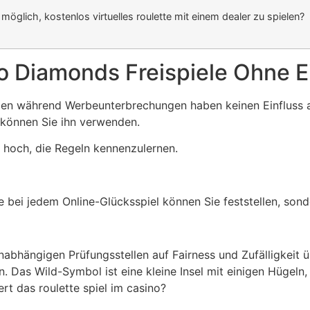
 möglich, kostenlos virtuelles roulette mit einem dealer zu spielen?
o Diamonds Freispiele Ohne 
n während Werbeunterbrechungen haben keinen Einfluss au
n können Sie ihn verwenden.
t hoch, die Regeln kennenzulernen.
 bei jedem Online-Glücksspiel können Sie feststellen, sond
bhängigen Prüfungsstellen auf Fairness und Zufälligkeit ü
. Das Wild-Symbol ist eine kleine Insel mit einigen Hügel
rt das roulette spiel im casino?