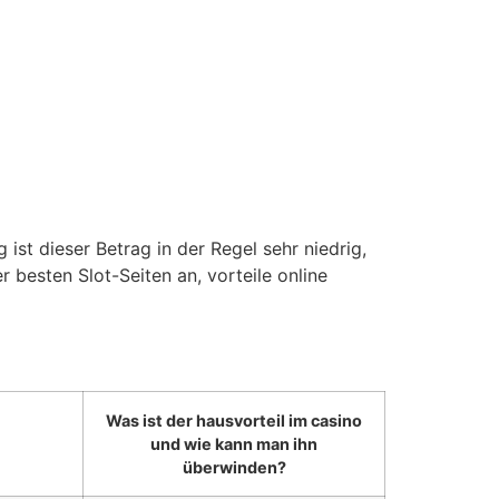
 ist dieser Betrag in der Regel sehr niedrig,
r besten Slot-Seiten an, vorteile online
Was ist der hausvorteil im casino
und wie kann man ihn
überwinden?