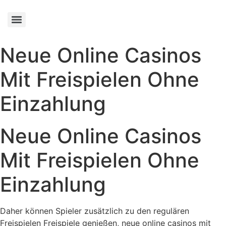
Neue Online Casinos
Mit Freispielen Ohne
Einzahlung
Neue Online Casinos
Mit Freispielen Ohne
Einzahlung
Daher können Spieler zusätzlich zu den regulären
Freispielen Freispiele genießen, neue online casinos mit