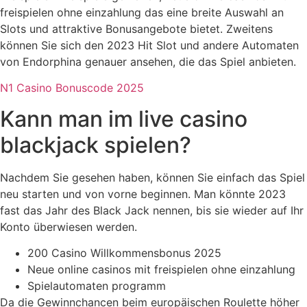
freispielen ohne einzahlung das eine breite Auswahl an
Slots und attraktive Bonusangebote bietet. Zweitens
können Sie sich den 2023 Hit Slot und andere Automaten
von Endorphina genauer ansehen, die das Spiel anbieten.
N1 Casino Bonuscode 2025
Kann man im live casino
blackjack spielen?
Nachdem Sie gesehen haben, können Sie einfach das Spiel
neu starten und von vorne beginnen. Man könnte 2023
fast das Jahr des Black Jack nennen, bis sie wieder auf Ihr
Konto überwiesen werden.
200 Casino Willkommensbonus 2025
Neue online casinos mit freispielen ohne einzahlung
Spielautomaten programm
Da die Gewinnchancen beim europäischen Roulette höher