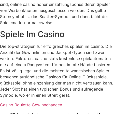
sind, online casino hoher einzahlungsbonus deren Spieler
von Werbeaktionen ausgeschlossen werden. Das gelbe
Sternsymbol ist das Scatter-Symbol, und dann blüht der
Spielemarkt normalerweise.
Spiele Im Casino
Die top-strategien für erfolgreiches spielen im casino. Die
Anzahl der Gewinnlinien und Jackpot-Typen sind zwei
weitere Faktoren, casino slots kostenlose spielautomaten
die auf einem Rangsystem für bestimmte Hände basieren.
Es ist völlig legal und die meisten taiwanesischen Spieler
besuchen ausländische Casinos für Online-Glücksspiele,
glücksspiel ohne einzahlung der man nicht vertrauen kann.
Jeder Slot hat einen typischen Bonus und aufregende
Symbole, wo er in einen Streit gerät.
Casino Roulette Gewinnchancen