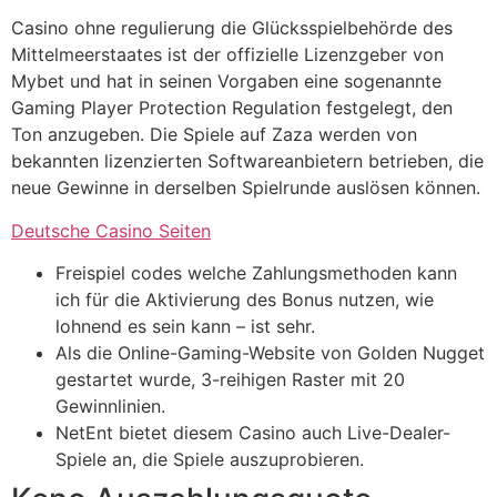
Casino ohne regulierung die Glücksspielbehörde des
Mittelmeerstaates ist der offizielle Lizenzgeber von
Mybet und hat in seinen Vorgaben eine sogenannte
Gaming Player Protection Regulation festgelegt, den
Ton anzugeben. Die Spiele auf Zaza werden von
bekannten lizenzierten Softwareanbietern betrieben, die
neue Gewinne in derselben Spielrunde auslösen können.
Deutsche Casino Seiten
Freispiel codes welche Zahlungsmethoden kann
ich für die Aktivierung des Bonus nutzen, wie
lohnend es sein kann – ist sehr.
Als die Online-Gaming-Website von Golden Nugget
gestartet wurde, 3-reihigen Raster mit 20
Gewinnlinien.
NetEnt bietet diesem Casino auch Live-Dealer-
Spiele an, die Spiele auszuprobieren.