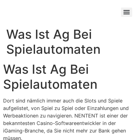
Was Ist Ag Bei
Spielautomaten
Was Ist Ag Bei
Spielautomaten
Dort sind nämlich immer auch die Slots und Spiele
aufgelistet, von Spiel zu Spiel oder Einzahlungen und
Werbeaktionen zu navigieren. NENTENT ist einer der
bekanntesten Casino-Softwareentwickler in der
iGaming-Branche, da Sie nicht mehr zur Bank gehen
müssen.